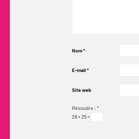
Nom
*
E-mail
*
Site web
Résoudre :
*
26 × 25 =